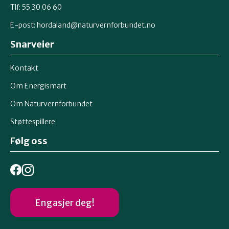
Tlf: 55 30 06 60
E-post:
hordaland@naturvernforbundet.no
Snarveier
Kontakt
Om Energismart
Om Naturvernforbundet
Støttespillere
Følg oss
Engasjer deg!