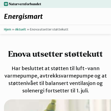
Hopp
naturvernforbundet.no
til
hovedinnhold
Energismart
Hjem
»
Aktuelt
»
Enova utsetter støttekutt
Enkle grep
Finn ditt lokallag
Enova utsetter støttekutt
Oppgrader boligen
Har besluttet at støtten til luft-vann
varmepumpe, avtrekksvarmepumpe og at
Få hjelp
støttenivået til balansert ventilasjon og
solenergi fortsetter til 1. juli.