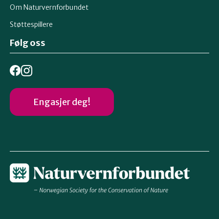
Om Naturvernforbundet
Støttespillere
Følg oss
Engasjer deg!