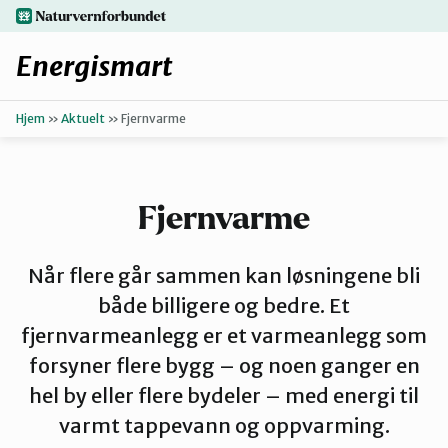
Hopp
naturvernforbundet.no
til
hovedinnhold
Energismart
Hjem
»
Aktuelt
»
Fjernvarme
Enkle grep
Finn ditt lokallag
Fjernvarme
Oppgrader b
Når flere går sammen kan løsningene bli
både billigere og bedre. Et
Få hjelp
fjernvarmeanlegg er et varmeanlegg som
forsyner flere bygg – og noen ganger en
hel by eller flere bydeler – med energi til
varmt tappevann og oppvarming.