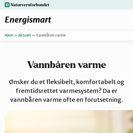
Hopp
naturvernforbundet.no
til
hovedinnhold
Energismart
Hjem
»
Aktuelt
»
Vannbåren varme
Enkle grep
Finn ditt lokallag
Vannbåren varme
Oppgrader boligen
Ønsker du et fleksibelt, komfortabelt og
fremtidsrettet varmesystem? Da er
Få hjelp
vannbåren varme ofte en forutsetning.