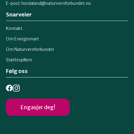
E-post:
hordaland@naturvernforbundet.no
Snarveier
Kontakt
Om Energismart
Om Naturvernforbundet
Støttespillere
Følg oss
Engasjer deg!