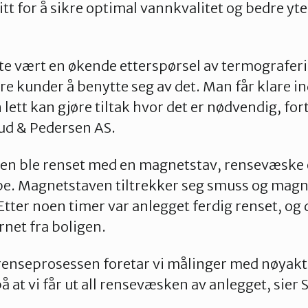
t for å sikre optimal vannkvalitet og bedre yte
iste vært en økende etterspørsel av termograferi
re kunder å benytte seg av det. Man får klare i
ett kan gjøre tiltak hvor det er nødvendig, fort
ud & Pedersen AS.
len ble renset med en magnetstav, rensevæske
e. Magnetstaven tiltrekker seg smuss og magne
Etter noen timer var anlegget ferdig renset, og
ernet fra boligen.
 renseprosessen foretar vi målinger med nøyakt
e på at vi får ut all rensevæsken av anlegget, sier