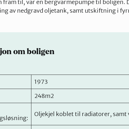
fram til, var en bergvarmepumpe til boligen. 
ing av nedgravd oljetank, samt utskiftning i f
jon om boligen
1973
248m2
Oljekjel koblet til radiatorer, sam
sløsning: