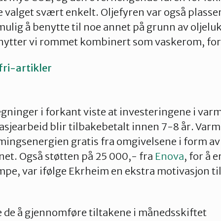
 valget svært enkelt. Oljefyren var også plasser
mulig å benytte til noe annet på grunn av oljelu
tter vi rommet kombinert som vaskerom, fort
fri-artikler
ninger i forkant viste at investeringene i va
asjearbeid blir tilbakebetalt innen 7-8 år. V
mingsenergien gratis fra omgivelsene i form av
net. Også støtten på 25 000,- fra
Enova
, for å e
, var ifølge Ekrheim en ekstra motivasjon til 
 de å gjennomføre tiltakene i månedsskiftet