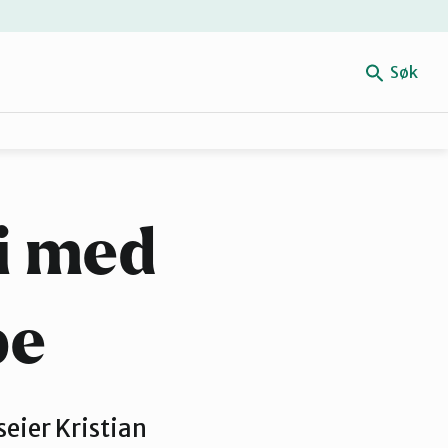
Søk
Få hjelp
ri med
pe
seier Kristian