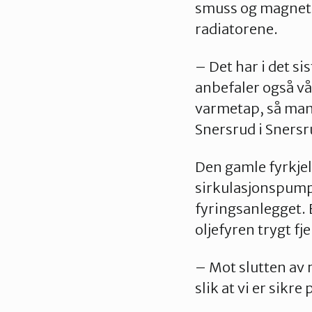
smuss og magnetit
radiatorene.
– Det har i det s
anbefaler også vå
varmetap, så man l
Snersrud i Snersr
Den gamle fyrkje
sirkulasjonspump
fyringsanlegget. 
oljefyren trygt fj
– Mot slutten av
slik at vi er sikr