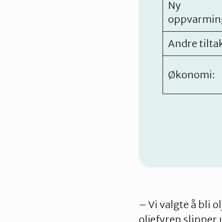
Ny
oppvarming
Andre tilta
Økonomi:
– Vi valgte å bli 
oljefyren slipper