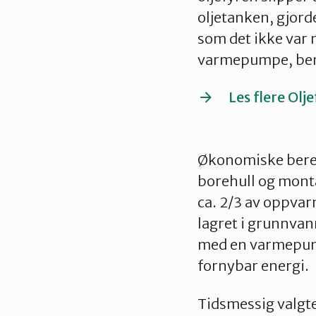
oljetanken, gjorde
som det ikke var 
varmepumpe, beny
Les flere Olje
Økonomiske bereg
borehull og mont
ca. 2/3 av oppvar
lagret i grunnvan
med en varmepumpe
fornybar energi.
Tidsmessig valgte