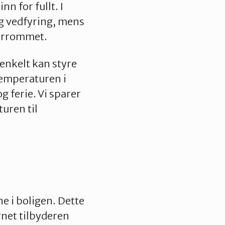
n for fullt. I
og vedfyring, mens
fyrrommet.
 enkelt kan styre
temperaturen i
 ferie. Vi sparer
uren til
e i boligen. Dette
rnet tilbyderen