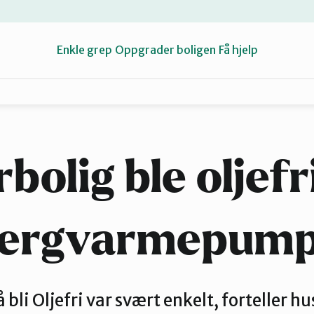
Enkle grep
Oppgrader boligen
Få hjelp
Oppgrader boligen
bolig ble oljef
ergvarmepum
 bli Oljefri var svært enkelt, forteller hu