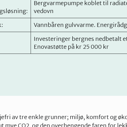
Bergvarmepumpe koblet til radiat
sløsning:
vedovn
k:
Vannbåren gulvvarme. Energirådg
Investeringer bergnes nedbetalt et
Enovastøtte på kr 25 000 kr
oljefri av tre enkle grunner; miljø, komfort og ø
 ut mye CO2, og den overhengende faren for lekk