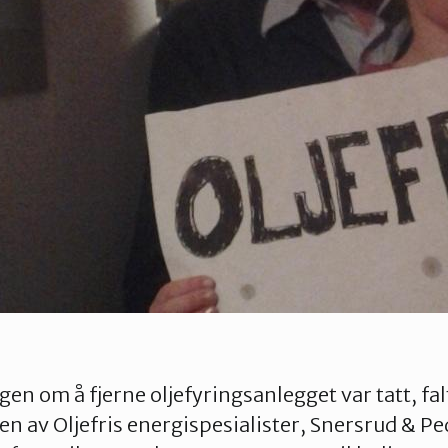
gen om å fjerne oljefyringsanlegget var tatt, fal
en av Oljefris energispesialister, Snersrud & P