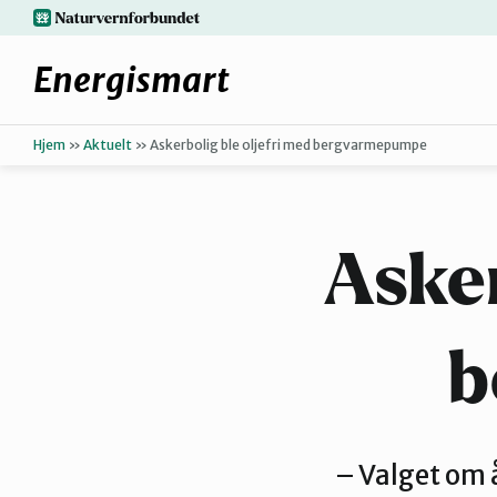
Hopp
naturvernforbundet.no
til
hovedinnhold
Energismart
Hjem
»
Aktuelt
»
Askerbolig ble oljefri med bergvarmepumpe
Enkle grep
Asker
b
– Valget om å