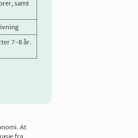
orer, samt
ivning
ter 7-8 år.
konomi. At
asje fra