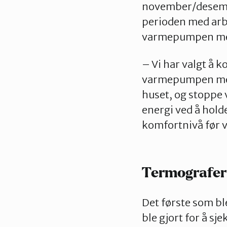
november/desember,
perioden med arbe
varmepumpen med t
– Vi har valgt å k
varmepumpen med 
huset, og stoppe 
energi ved å hold
komfortnivå før 
Termografer
Det første som bl
ble gjort for å s