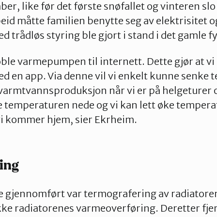
 like før det første snøfallet og vinteren slo in
id måtte familien benytte seg av elektrisitet 
rådløs styring ble gjort i stand i det gamle 
oble varmepumpen til internett. Dette gjør at vi
en app. Via denne vil vi enkelt kunne senke 
varmtvannsproduksjon når vi er på helgeturer og
e temperaturen nede og vi kan lett øke temperat
vi kommer hjem, sier Ekrheim.
ing
e gjennomført var termografering av radiatoren
jekke radiatorenes varmeoverføring. Deretter fje