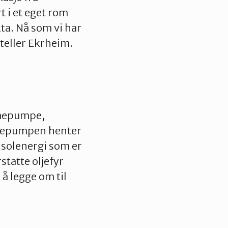
t i et eget rom
kta. Nå som vi har
eller Ekrheim.
rmepumpe,
armepumpen henter
 solenergi som er
rstatte oljefyr
å legge om til