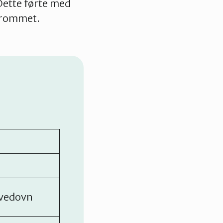
Dette førte med
yrrommet.
t vedovn