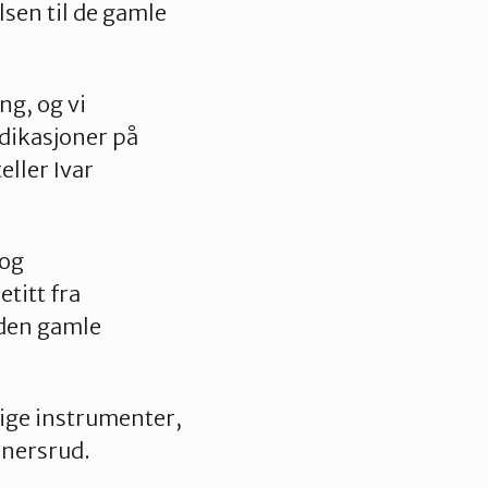
lsen til de gamle
ng, og vi
ndikasjoner på
eller Ivar
 og
titt fra
 den gamle
ige instrumenter,
 Snersrud.