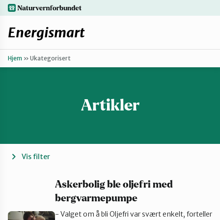
Hopp
naturvernforbundet.no
til
hovedinnhold
Energismart
Hjem
»
Ukategorisert
Enkle grep
Finn ditt lokallag
Artikler
Oppgrader boligen
Vis filter
Få hjelp
Askerbolig ble oljefri med
bergvarmepumpe
- Valget om å bli Oljefri var svært enkelt, forteller