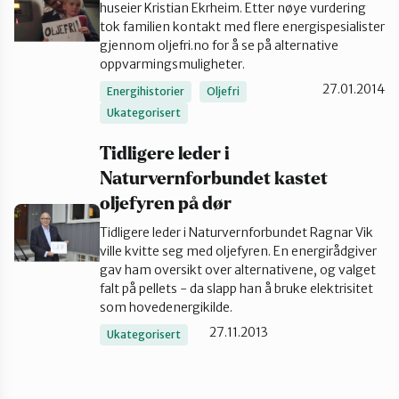
huseier Kristian Ekrheim. Etter nøye vurdering
tok familien kontakt med flere energispesialister
gjennom oljefri.no for å se på alternative
oppvarmingsmuligheter.
velg produkt
27.01.2014
Energihistorier
Oljefri
Ukategorisert
Tidligere leder i
Naturvernforbundet kastet
oljefyren på dør
Tidligere leder i Naturvernforbundet Ragnar Vik
ville kvitte seg med oljefyren. En energirådgiver
gav ham oversikt over alternativene, og valget
falt på pellets - da slapp han å bruke elektrisitet
som hovedenergikilde.
27.11.2013
Ukategorisert