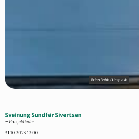
Brian Babb / Unsplash
Brian Babb / Unsplash
Sveinung Sundfør Sivertsen
– Prosjektleder
31.10.2023 12:00