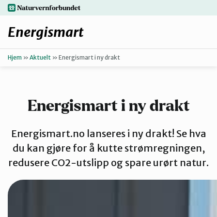
Hopp
naturvernforbundet.no
til
hovedinnhold
Energismart
Hjem
»
Aktuelt
»
Energismart i ny drakt
Enkle grep
Finn ditt lokallag
Energismart i ny drakt
Oppgrader b
Energismart.no lanseres i ny drakt! Se hva
du kan gjøre for å kutte strømregningen,
Få hjelp
redusere CO2-utslipp og spare urørt natur.