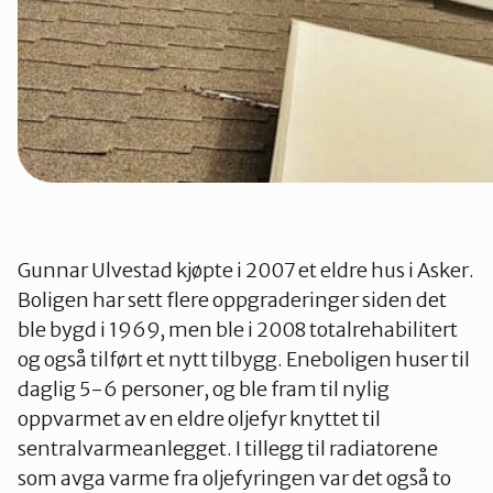
Gunnar Ulvestad kjøpte i 2007 et eldre hus i Asker.
Boligen har sett flere oppgraderinger siden det
ble bygd i 1969, men ble i 2008 totalrehabilitert
og også tilført et nytt tilbygg. Eneboligen huser til
daglig 5-6 personer, og ble fram til nylig
oppvarmet av en eldre oljefyr knyttet til
sentralvarmeanlegget. I tillegg til radiatorene
som avga varme fra oljefyringen var det også to