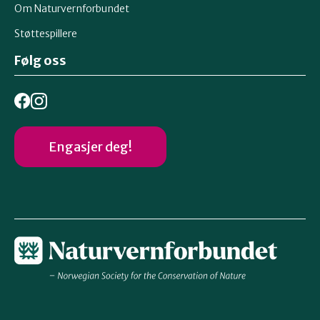
Om Naturvernforbundet
Støttespillere
Følg oss
Engasjer deg!