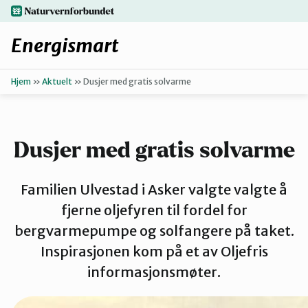
Hopp
naturvernforbundet.no
til
hovedinnhold
Energismart
Hjem
»
Aktuelt
»
Dusjer med gratis solvarme
Enkle grep
Finn ditt lokallag
Dusjer med gratis solvarme
Oppgrader boligen
Familien Ulvestad i Asker valgte valgte å
fjerne oljefyren til fordel for
Få hjelp
bergvarmepumpe og solfangere på taket.
Inspirasjonen kom på et av Oljefris
informasjonsmøter.