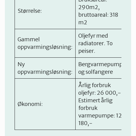
290m2,
Størrelse:
bruttoareal: 318
m2
Oljefyr med
Gammel
radiatorer. To
oppvarmingsløsning:
peiser.
Ny
Bergvarmepumpe
oppvarmingsløsning:
og solfangere
Årlig forbruk
oljefyr: 26 000,-
Estimert årlig
Økonomi:
forbruk
varmepumpe: 12
180,-