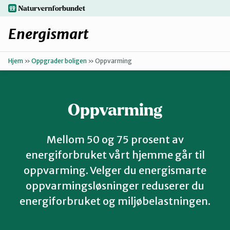
Hopp
naturvernforbundet.no
til
hovedinnhold
Energismart
Hjem
»
Oppgrader boligen
»
Oppvarming
Enkle grep
Finn ditt lokallag
Oppvarming
Oppgrader boligen
Mellom 50 og 75 prosent av
energiforbruket vårt hjemme går til
Få hjelp
oppvarming. Velger du energismarte
oppvarmingsløsninger reduserer du
energiforbruket og miljøbelastningen.